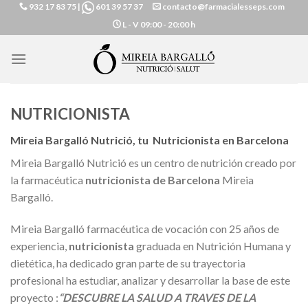
932 17 83 75
|
601 39 57 37
contacto@farmacialesseps.com
Skip
L - V
09:00 - 20:00 h
to
content
NUTRICIONISTA
Mireia Bargalló Nutrició, tu Nutricionista en Barcelona
Mireia Bargalló Nutrició es un centro de nutrición creado por
la farmacéutica
nutricionista de Barcelona
Mireia
Bargalló.
Mireia Bargalló farmacéutica de vocación con 25 años de
experiencia,
nutricionista
graduada en Nutrición Humana y
dietética, ha dedicado gran parte de su trayectoria
profesional ha estudiar, analizar y desarrollar la base de este
proyecto :
“DESCUBRE LA SALUD A TRAVES DE LA